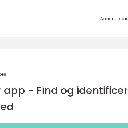
Annoncerin
sen
pp - Find og identificer
hed