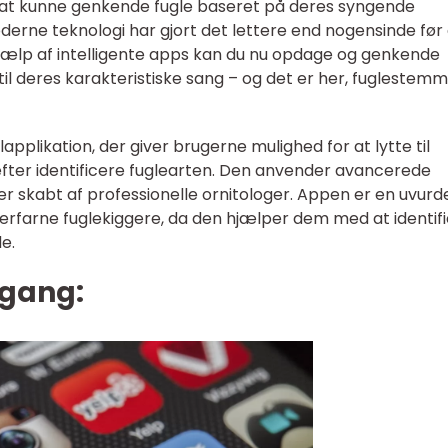
g at kunne genkende fugle baseret på deres syngende
derne teknologi har gjort det lettere end nogensinde før
jælp af intelligente apps kan du nu opdage og genkende
e til deres karakteristiske sang – og det er her, fuglestem
plikation, der giver brugerne mulighed for at lytte til
fter identificere fuglearten. Den anvender avancerede
 er skabt af professionelle ornitologer. Appen er en uvurde
erfarne fuglekiggere, da den hjælper dem med at identif
e.
mgang: