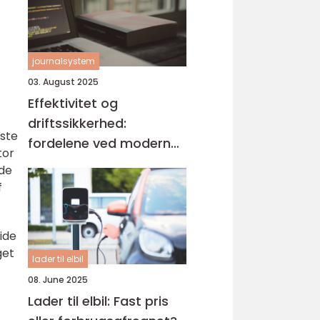
journalsystem
03. August 2025
Effektivitet og
driftssikkerhed:
rste
fordelene ved moderne
tor
journalsystemer
nde
f
ide
get
lader til elbil
08. June 2025
Lader til elbil: Fast pris