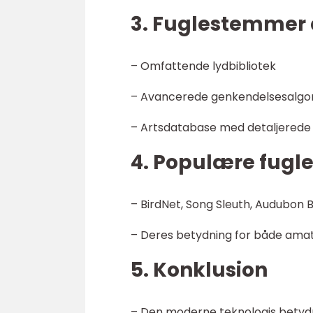
3. Fuglestemmer 
– Omfattende lydbibliotek
– Avancerede genkendelsesalgo
– Artsdatabase med detaljerede
4. Populære fug
– BirdNet, Song Sleuth, Audubon B
– Deres betydning for både amat
5. Konklusion
– Den moderne teknologis betydni