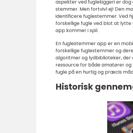
aspekter ved fuglekiggeri er do
stemmer. Men fortvivl ej! Den mo
identificere fuglestemmer. Ved h
forskellige fugle ved blot at lytt
app kommer i spil.
En fuglestemmer app er en mobilap
forskellige fuglestemmer og dere
algoritmer og lydbiblioteker, der
ressource for både amatører og 
fugle på en hurtig og præcis måd
Historisk genne