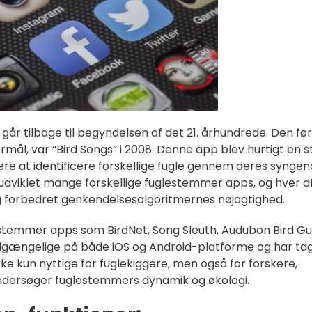
år tilbage til begyndelsen af det 21. århundrede. Den fø
ormål, var “Bird Songs” i 2008. Denne app blev hurtigt en s
re at identificere forskellige fugle gennem deres synge
udviklet mange forskellige fuglestemmer apps, og hver a
og forbedret genkendelsesalgoritmernes nøjagtighed.
stemmer apps som BirdNet, Song Sleuth, Audubon Bird Gu
 tilgængelige på både iOS og Android-platforme og har ta
 ikke kun nyttige for fuglekiggere, men også for forskere,
undersøger fuglestemmers dynamik og økologi.