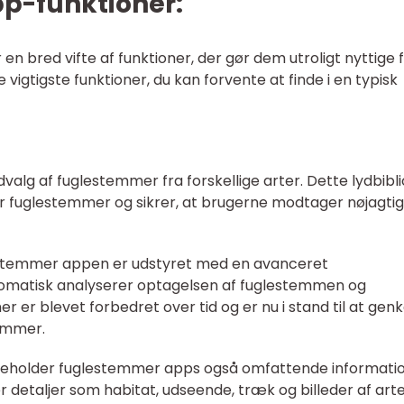
p-funktioner:
 bred vifte af funktioner, der gør dem utroligt nyttige 
vigtigste funktioner, du kan forvente at finde i en typisk
valg af fuglestemmer fra forskellige arter. Dette lydbibl
or fuglestemmer og sikrer, at brugerne modtager nøjagti
stemmer appen er udstyret med en avanceret
omatisk analyserer optagelsen af fuglestemmen og
mer er blevet forbedret over tid og er nu i stand til at ge
emmer.
ndeholder fuglestemmer apps også omfattende informati
r detaljer som habitat, udseende, træk og billeder af arte