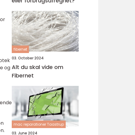
eller forbrugsafregnet?
for
fibernet
03. October 2024
iotek
Alt du skal vide om
ge og
Fibernet
nkende
on
mac reparationer Taastrup
n.
03. June 2024