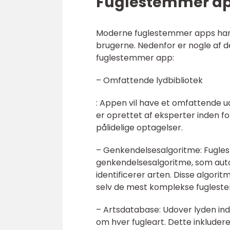
Fuglestemmer ap
Moderne fuglestemmer apps har en
brugerne. Nedenfor er nogle af de 
fuglestemmer app:
– Omfattende lydbibliotek
: Appen vil have et omfattende ud
er oprettet af eksperter inden f
pålidelige optagelser.
– Genkendelsesalgoritme: Fugle
genkendelsesalgoritme, som aut
identificerer arten. Disse algorit
selv de mest komplekse fuglest
– Artsdatabase: Udover lyden i
om hver fugleart. Dette inkludere