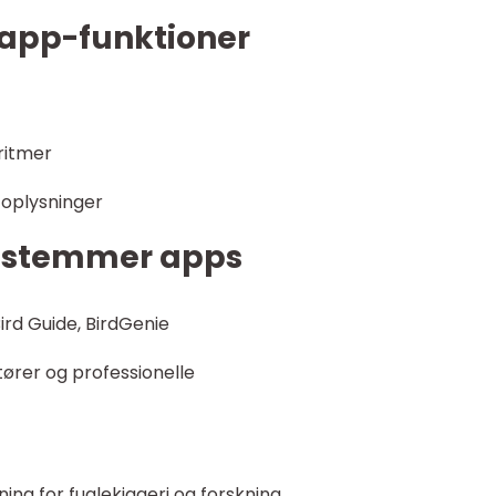
app-funktioner
ritmer
 oplysninger
lestemmer apps
ird Guide, BirdGenie
ører og professionelle
ng for fuglekiggeri og forskning