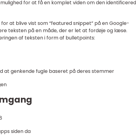
 mulighed for at få en komplet viden om den identificere
for at blive vist som “featured snippet” på en Google-
rere teksten på en måde, der er let at fordøje og læse.
ringen af teksten i form af bulletpoints:
ved at genkende fugle baseret på deres stemmer
gen
nemgang
8
 apps siden da