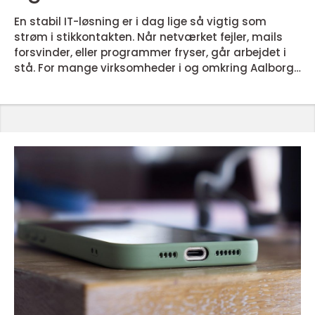
En stabil IT-løsning er i dag lige så vigtig som
strøm i stikkontakten. Når netværket fejler, mails
forsvinder, eller programmer fryser, går arbejdet i
stå. For mange virksomheder i og omkring Aalborg
er professionel IT support Aalborg derfor blevet en
fast del af hverdagen, på linje med bogholderi og
rengøring. IT-support handler ikke kun om at slukke
ildebrande, når noget går galt. Det handler lige så
meget om at forebygge problemer, sikre dri...