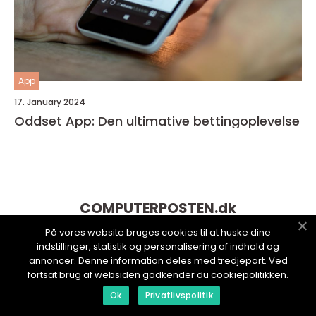
App
17. January 2024
Oddset App: Den ultimative bettingoplevelse
COMPUTERPOSTEN.
dk
På vores website bruges cookies til at huske dine
indstillinger, statistik og personalisering af indhold og
annoncer. Denne information deles med tredjepart. Ved
fortsat brug af websiden godkender du cookiepolitikken.
Ok
Privatlivspolitik