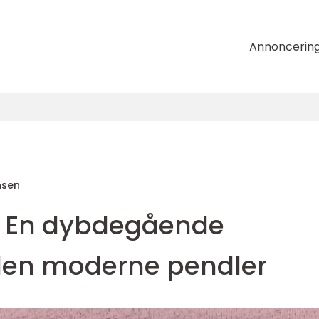
Annoncerin
nsen
: En dybdegående
l den moderne pendler