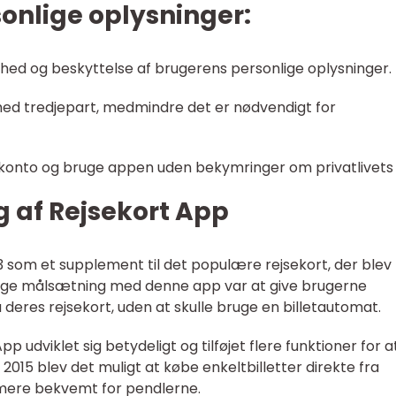
onlige oplysninger:
erhed og beskyttelse af brugerens personlige oplysninger.
med tredjepart, medmindre det er nødvendigt for
 konto og bruge appen uden bekymringer om privatlivets 
g af Rejsekort App
13 som et supplement til det populære rejsekort, der blev
elige målsætning med denne app var at give brugerne
 deres rejsekort, uden at skulle bruge en billetautomat.
p udviklet sig betydeligt og tilføjet flere funktioner for a
15 blev det muligt at købe enkeltbilletter direkte fra
 mere bekvemt for pendlerne.