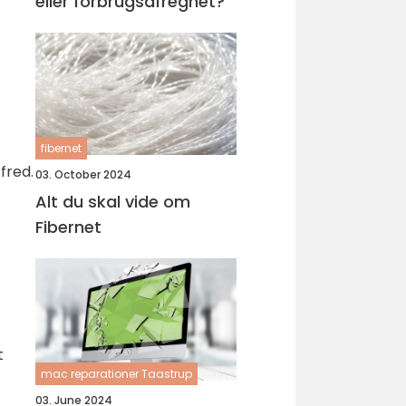
eller forbrugsafregnet?
fibernet
fred.
03. October 2024
Alt du skal vide om
Fibernet
t
mac reparationer Taastrup
03. June 2024