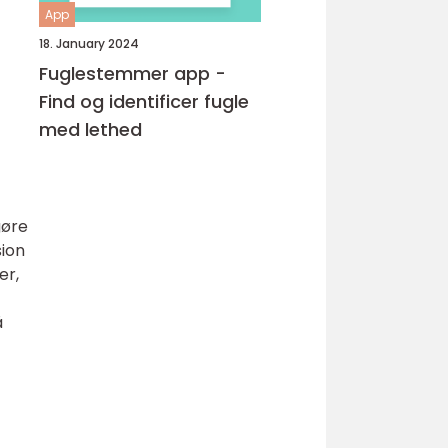
App
18. January 2024
Fuglestemmer app -
Find og identificer fugle
med lethed
gøre
sion
er,
å