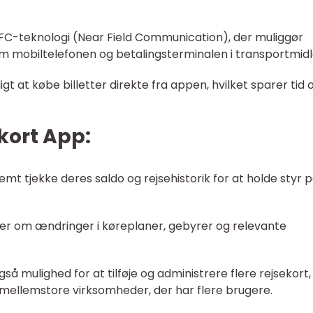
FC-teknologi (Near Field Communication), der muliggør
 mobiltelefonen og betalingsterminalen i transportmidl
t at købe billetter direkte fra appen, hvilket sparer tid 
kort App:
mt tjekke deres saldo og rejsehistorik for at holde styr 
ner om ændringer i køreplaner, gebyrer og relevante
å mulighed for at tilføje og administrere flere rejsekort,
og mellemstore virksomheder, der har flere brugere.