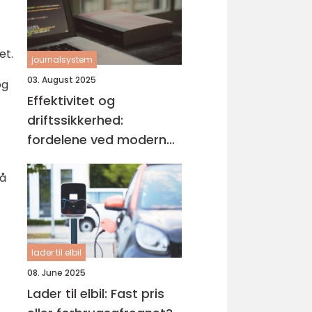
et.
journalsystem
03. August 2025
og
Effektivitet og
driftssikkerhed:
fordelene ved moderne
journalsystemer
på
lader til elbil
08. June 2025
Lader til elbil: Fast pris