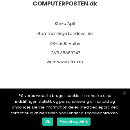
COMPUTERPOSTEN.
dk
web:
www.klikko.dk
Menu
På vores website bruges cookies til at huske dine
indstillinger, statistik og personalisering af indhold og
annoncer. Denne information deles med tredjepart. Ved
Annoncering
fortsat brug af websiden godkender du cookiepolitikken.
Om os
Ok
Privatlivspolitik
Cookies