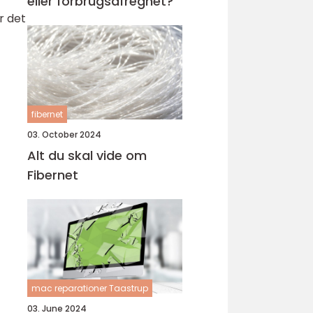
eller forbrugsafregnet?
r det
fibernet
03. October 2024
Alt du skal vide om
Fibernet
mac reparationer Taastrup
03. June 2024