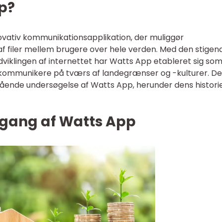
p?
vativ kommunikationsapplikation, der muliggør
af filer mellem brugere over hele verden. Med den stigen
viklingen af internettet har Watts App etableret sig so
 kommunikere på tværs af landegrænser og -kulturer. D
ående undersøgelse af Watts App, herunder dens historie
gang af Watts App