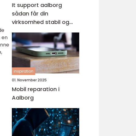
It support aalborg
sådan får din
virksomhed stabil og
de
sikker it-drift
m en
enne
,
inspiration
01. November 2025
Mobil reparation i
Aalborg