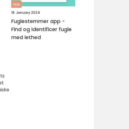
App
18. January 2024
Fuglestemmer app -
Find og identificer fugle
med lethed
ts
et
iske