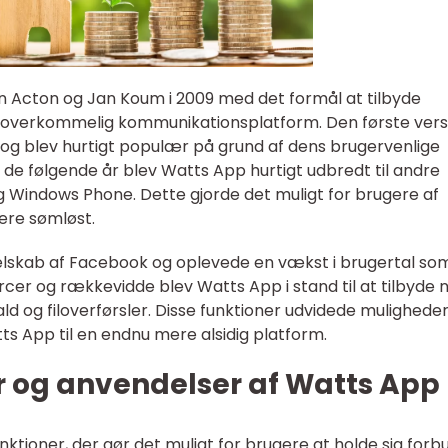
n Acton og Jan Koum i 2009 med det formål at tilbyde
 overkommelig kommunikationsplatform. Den første vers
 og blev hurtigt populær på grund af dens brugervenlige
af de følgende år blev Watts App hurtigt udbredt til andre
 Windows Phone. Dette gjorde det muligt for brugere af
ere sømløst.
selskab af Facebook og oplevede en vækst i brugertal so
rcer og rækkevidde blev Watts App i stand til at tilbyde 
ld og filoverførsler. Disse funktioner udvidede mulighede
s App til en endnu mere alsidig platform.
r og anvendelser af Watts App
nktioner, der gør det muligt for brugere at holde sig for