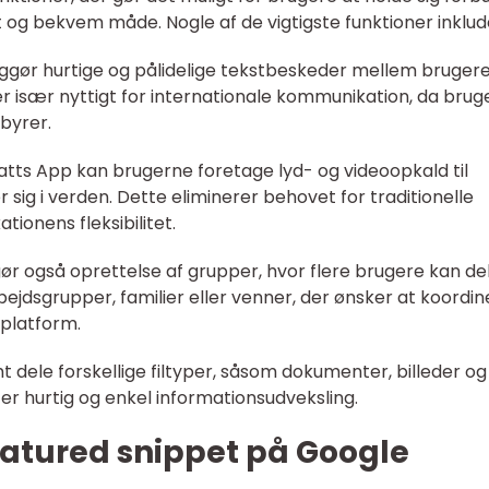
t og bekvem måde. Nogle af de vigtigste funktioner inklud
iggør hurtige og pålidelige tekstbeskeder mellem bruger
r især nyttigt for internationale kommunikation, da brug
byrer.
tts App kan brugerne foretage lyd- og videoopkald til
 sig i verden. Dette eliminerer behovet for traditionelle
ionens fleksibilitet.
r også oprettelse af grupper, hvor flere brugere kan de
arbejdsgrupper, familier eller venner, der ønsker at koordi
 platform.
mt dele forskellige filtyper, såsom dokumenter, billeder og
ter hurtig og enkel informationsudveksling.
atured snippet på Google