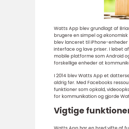
Watts App blev grundlagt af Bria
brugere en simpel og økonomisk
blev lanceret til iPhone-enheder
interface og lave priser. I løbet 
mobile platforme som Android og
forskellige enheder at kommunik
I 2014 blev Watts App et datter
aldrig før. Med Facebooks ressou
funktioner som opkald, videoopka
for kommunikation og gjorde Watt
Vigtige funktione
Watts App har en bred vifte af fu