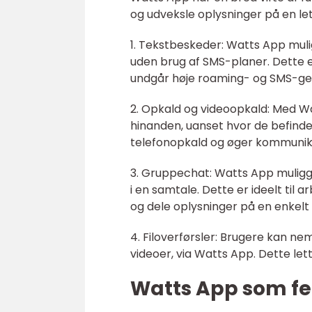
og udveksle oplysninger på en le
1. Tekstbeskeder: Watts App mul
uden brug af SMS-planer. Dette e
undgår høje roaming- og SMS-ge
2. Opkald og videoopkald: Med Wa
hinanden, uanset hvor de befinder
telefonopkald og øger kommunikat
3. Gruppechat: Watts App muliggø
i en samtale. Dette er ideelt til 
og dele oplysninger på en enkelt
4. Filoverførsler: Brugere kan ne
videoer, via Watts App. Dette let
Watts App som fe