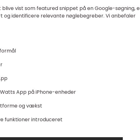
 blive vist som featured snippet på en Google-søgning, e
art og identificere relevante nøglebegreber. Vi anbefaler
formål
er
App
f Watts App på iPhone-enheder
latforme og vækst
e funktioner introduceret