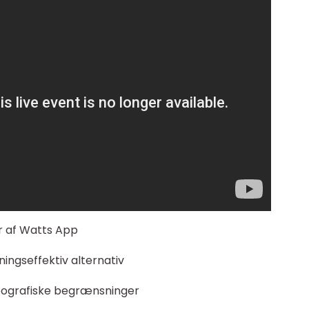
r af Watts App
ngseffektiv alternativ
eografiske begrænsninger