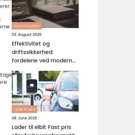
erer:
e
journalsystem
erne
03. August 2025
Effektivitet og
driftssikkerhed:
fordelene ved moderne
journalsystemer
ltage
nere
lader til elbil
08. June 2025
Lader til elbil: Fast pris